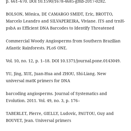
p. 661–670. DOI 10.1590/1678-4685-gmb-2017-0282.
BOLSON, Mônica, DE CAMARGO SMIDT, Eric, BROTTO,
Marcelo Leandro and SILVAPEREIRA, Viviane. ITS and trnH-
psbA as Efficient DNA Barcodes to Identify Threatened
Commercial Woody Angiosperms from Southern Brazilian
Atlantic Rainforests. PLoS ONE.
Vol. 10, no. 12, p. 1–18. DOI 10.1371/journal.pone.0143049.
YU, Jing, XUE, Juan-Hua and ZHOU, Shi-Liang. New
universal matK primers for DNA
barcoding angiosperms. Journal of Systematics and
Evolution. 2011. Vol. 49, no. 3, p. 176–
TABERLET, Pierre, GIELLY, Ludovic, PAUTOU, Guy and
BOUVET, Jean. Universal primers