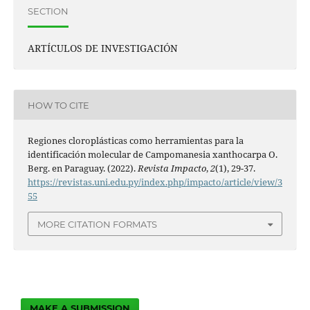
SECTION
ARTÍCULOS DE INVESTIGACIÓN
HOW TO CITE
Regiones cloroplásticas como herramientas para la
identificación molecular de Campomanesia xanthocarpa O.
Berg. en Paraguay. (2022).
Revista Impacto
,
2
(1), 29-37.
https://revistas.uni.edu.py/index.php/impacto/article/view/3
55
MORE CITATION FORMATS
MAKE A SUBMISSION