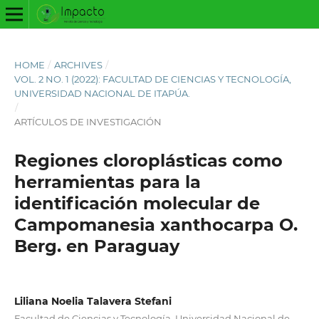
HOME
/
ARCHIVES
/
VOL. 2 NO. 1 (2022): FACULTAD DE CIENCIAS Y TECNOLOGÍA,
UNIVERSIDAD NACIONAL DE ITAPÚA.
/
ARTÍCULOS DE INVESTIGACIÓN
Regiones cloroplásticas como
herramientas para la
identificación molecular de
Campomanesia xanthocarpa O.
Berg. en Paraguay
Liliana Noelia Talavera Stefani
Facultad de Ciencias y Tecnología, Universidad Nacional de