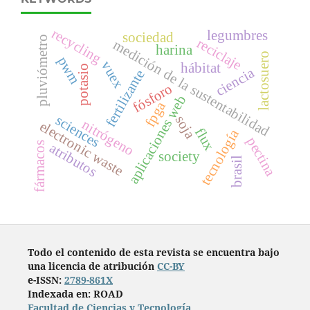
recycling
legumbres
sociedad
pluviómetro
reciclaje
medición de la sustentabilidad
harina
lactosuero
pwm
vuex
hábitat
potasio
ciencia
fertilizante
fósforo
aplicaciones web
fpga
sciences
soja
nitrógeno
electronic waste
flux
tecnología
pectina
fármacos
atributos
society
brasil
Todo el contenido de esta revista se encuentra bajo
una licencia de atribución
CC-BY
e-ISSN:
2789-861X
Indexada en: ROAD
Facultad de Ciencias y Tecnología