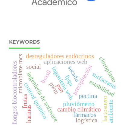
KEYWORDS
desreguladores endócrinos
microblaze mcs
cloroplasto
aplicaciones web
hongos biocontroladores
social
precipitación
secado
ingeniería web
brasil
surfactants
ingeniería de software
fpga
estabilidad
pwm
control químico
pan
pectina
frutas
lactosuero
ambiente
pluviómetro
harinas
cambio climático
fármacos
logística