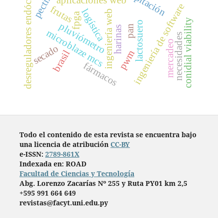
desreguladores endócrinos
pectina
ingeniería de software
frutas
logística
ingeniería web
fpga
conidial viability
lactosuero
pluviómetro
pan
harinas
microblaze mcs
necesidades
mercadeo
secado
pwm
brasil
fármacos
Todo el contenido de esta revista se encuentra bajo
una licencia de atribución
CC-BY
e-ISSN:
2789-861X
Indexada en: ROAD
Facultad de Ciencias y Tecnología
Abg. Lorenzo Zacarías Nº 255 y Ruta PY01 km 2,5
+595 991 664 649
revistas@facyt.uni.edu.py