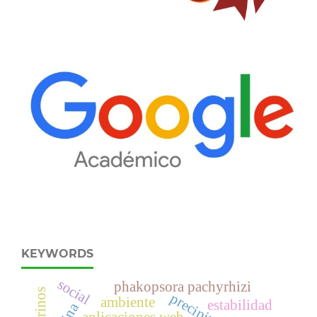
KEYWORDS
social
phakopsora pachyrhizi
precipitación
ambiente
estabilidad
aplicaciones web