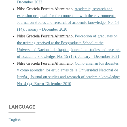
December 2022
Nilse Graciela Ferreira Altamirano,
Academic, research and
extension proposals for the connection with the environment
,
Journal on studies and research of academic knowledge: No. 14
(14): January - December 2020
Nilse Graciela Ferreira Altamirano,
Perception of graduates on
the training received at the Postgraduate School at the
Universidad Nacional de Itapúa
,
Journal on studies and research
of academic knowledge: No. 15 (15): January - December 2021
Nilse Graciela Ferreira Altamirano,
Como enseñan los docentes
y como aprenden los estudiantes de la Universidad Nacional de
Itapúa
,
Journal on studies and research of academic knowledge:
No. 4 (4): Enero-Diciembre 2010
LANGUAGE
English