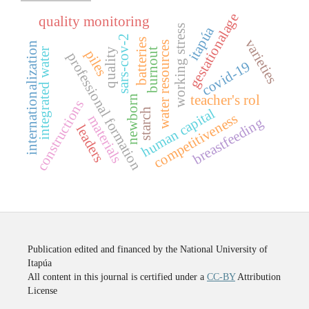
gestationalage
quality monitoring
working stress
itapúa
sars-cov-2
varieties
batteries
water resources
internationalization
integrated water
burnout
quality
piles
professional formation
covid-19
teacher's rol
newborn
constructions
human capital
starch
competitiveness
materials
breastfeeding
leaders
Publication edited and financed by the National University of
Itapúa
All content in this journal is certified under a
CC-BY
Attribution
License