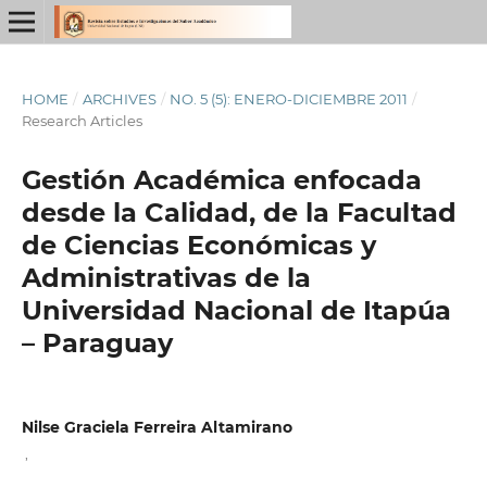
HOME
/
ARCHIVES
/
NO. 5 (5): ENERO-DICIEMBRE 2011
/
Research Articles
Gestión Académica enfocada
desde la Calidad, de la Facultad
de Ciencias Económicas y
Administrativas de la
Universidad Nacional de Itapúa
– Paraguay
Nilse Graciela Ferreira Altamirano
,