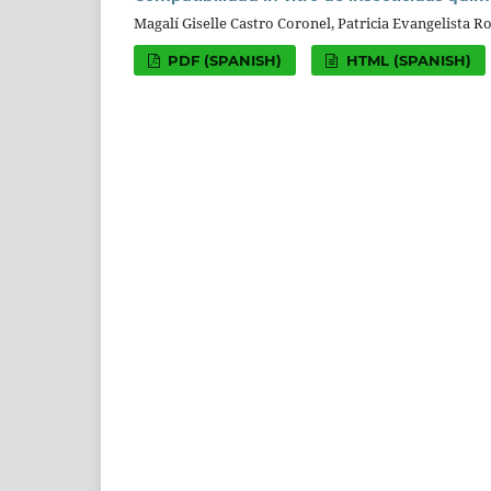
Magalí Giselle Castro Coronel, Patricia Evangelista R
PDF (SPANISH)
HTML (SPANISH)