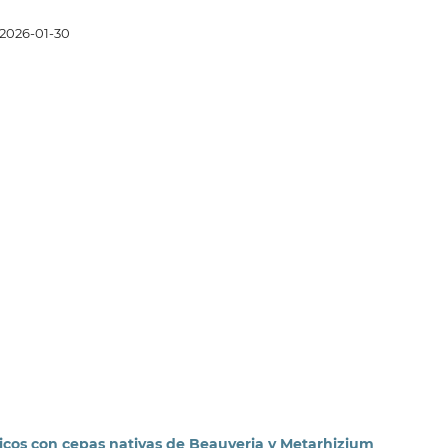
2026-01-30
micos con cepas nativas de Beauveria y Metarhizium