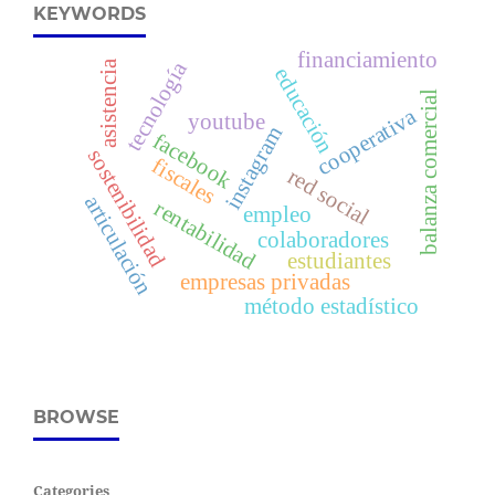
KEYWORDS
financiamiento
tecnología
asistencia
educación
balanza comercial
cooperativa
youtube
instagram
facebook
sostenibilidad
fiscales
red social
articulación
rentabilidad
empleo
colaboradores
estudiantes
empresas privadas
método estadístico
BROWSE
Categories