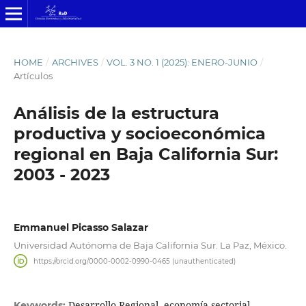
HOME
/
ARCHIVES
/
VOL. 3 NO. 1 (2025): ENERO-JUNIO
/
Artículos
Análisis de la estructura
productiva y socioeconómica
regional en Baja California Sur:
2003 - 2023
Emmanuel Picasso Salazar
Universidad Autónoma de Baja California Sur. La Paz, México.
https://orcid.org/0000-0002-0990-0465 (unauthenticated)
Desarrollo Regional, economía sectorial,
Keywords: