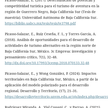
Picasso-Salazar, E. (2017). Determinación de potencial y
competitividad turística para el turismo de aventura en la
región de Guerrero Negro, Baja California Sur (Tesis de
maestría). Universidad Autónoma de Baja California Sur.
https://biblio.uabcs.mx/tesis/tesis/te3798.pdf
Picasso-Salazar, E., Ruiz Ceseña, F. I., y Torres García, A.
(2018). Análisis de oportunidades para el desarrollo de
actividades de turismo alternativo en la región norte de
Baja California Sur, México. 3c Empresa: investigación y
pensamiento crítico, 7(1), 32–48.
http://dx.doi.org/10.17993/3cemp.2018.070133.32-48
Picasso-Salazar, E., y Wong González, P. (2024). Impactos
territoriales en Baja California Sur, México, a partir de la
aplicación del modelo polarizado para el desarrollo
regional. Desarrollo y Territorio, (17), 21–31.
https://desarrolloyterritorio.unvm.edu.ar/ojs/index.php/desarrol
Rodríguez Miranda, A., Vial Cossani, C., y Parrao, A. (2021).