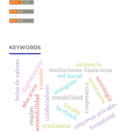
KEYWORDS
digitalización
bolsa de valores
asistencia
instituciones financieras
youtube
red social
tecnología
estudiantes
instagram
cooperativa
educación
colaboradores
rentabilidad
sostenibilidad
empresas privadas
fiscales
facebook
empleo
formalidad
ecosistema