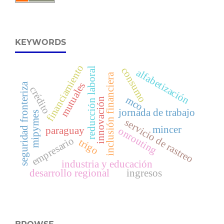
KEYWORDS
financiamiento
consumo
reducción laboral
alfabetización
inclusión financiera
mutuales
seguridad fronteriza
crédito
mco
innovación
jornada de trabajo
mipymes
servicio de rastreo
mincer
paraguay
onrouting
empresario
trigo
industria y educación
desarrollo regional
ingresos