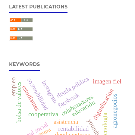
LATEST PUBLICATIONS
KEYWORDS
deuda pública
sostenibilidad
empleo
imagen fiel
instagram
bolsa de valores
estudiantes
digitalización
facebook
colaboradores
agronegocios
educación
cooperativa
tecnología
youtube
asistencia
red social
rentabilidad
deuda externa