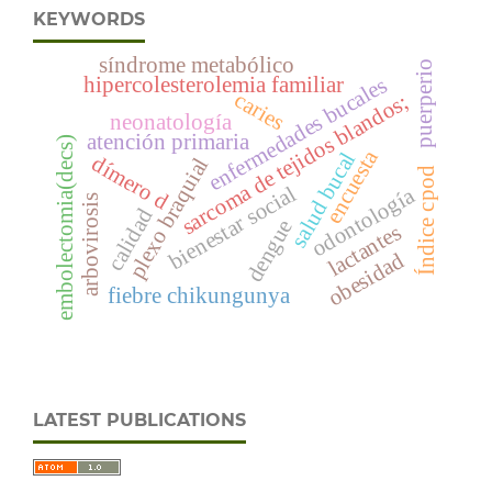
KEYWORDS
síndrome metabólico
puerperio
hipercolesterolemia familiar
enfermedades bucales
caries
sarcoma de tejidos blandos;
neonatología
atención primaria
embolectomia(decs)
encuesta
salud bucal
dímero d
plexo braquial
Índice cpod
bienestar social
odontología
arbovirosis
calidad
dengue
lactantes
obesidad
fiebre chikungunya
LATEST PUBLICATIONS