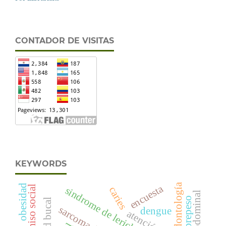
CONTADOR DE VISITAS
KEYWORDS
odontología
obesidad
encuesta
compromiso social
sindrome de leriche
caries
abdominal
sobrepeso
salud bucal
dengue