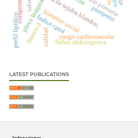
sarcoma de tejidos blandos;
atención primaria
plexo braquial
puerperio
bienestar social
perfil lipídico
Índice cpod
dímero d
calidad
riesgo cardiovascular
fiebre chikungunya
LATEST PUBLICATIONS
Indexaciones