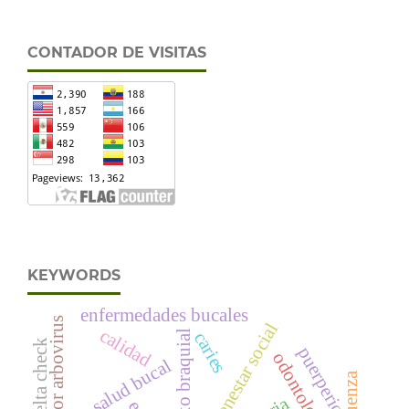
CONTADOR DE VISITAS
KEYWORDS
enfermedades bucales
bienestar social
calidad
caries
plexo braquial
delta check
puerperio
odontología
salud bucal
influenza