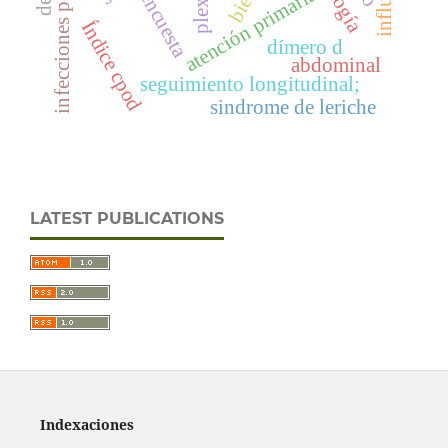
infecciones por arbovirus
atención primaria
encuesta
Índice cpod
dímero d
abdominal
seguimiento longitudinal;
sindrome de leriche
LATEST PUBLICATIONS
Indexaciones