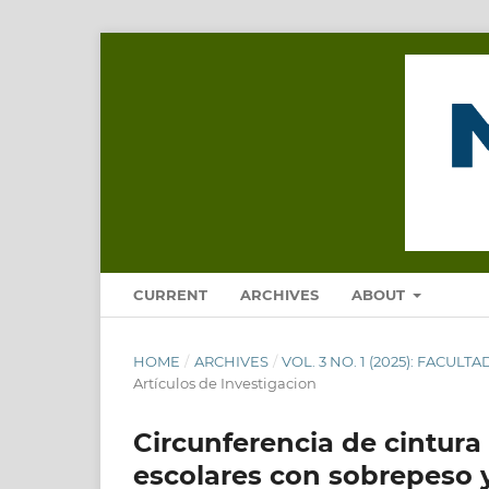
CURRENT
ARCHIVES
ABOUT
HOME
/
ARCHIVES
/
VOL. 3 NO. 1 (2025): FACU
Artículos de Investigacion
Circunferencia de cintur
escolares con sobrepeso 