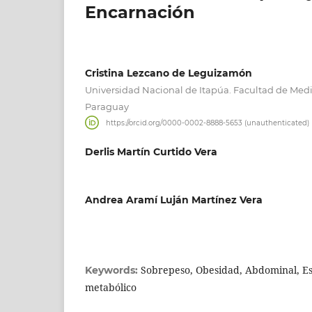
Encarnación
Cristina Lezcano de Leguizamón
Universidad Nacional de Itapúa. Facultad de Medi
Paraguay
https://orcid.org/0000-0002-8888-5653 (unauthenticated)
Derlis Martín Curtido Vera
Andrea Aramí Luján Martínez Vera
Sobrepeso, Obesidad, Abdominal, Es
Keywords:
metabólico