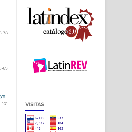
8-78
9-89
ayo
-101
VISITAS