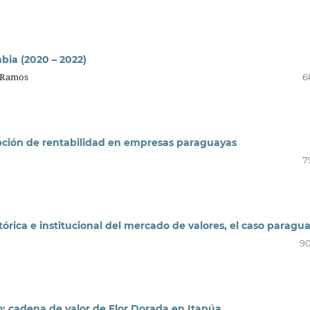
bia (2020 – 2022)
s Ramos
6
epción de rentabilidad en empresas paraguayas
7
órica e institucional del mercado de valores, el caso paragu
90
o: cadena de valor de Flor Dorada en Itapúa