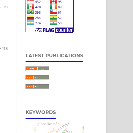
-109
0-118
LATEST PUBLICATIONS
KEYWORDS
youtube
globalización
facebook