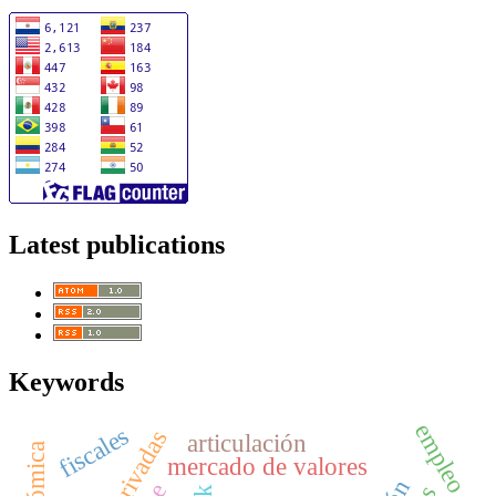
Latest publications
Keywords
empleo
fiscales
articulación
mercado de valores