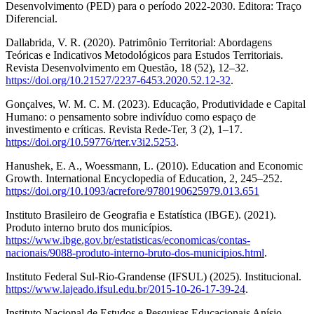
Desenvolvimento (PED) para o período 2022-2030. Editora: Traço
Diferencial.
Dallabrida, V. R. (2020). Patrimônio Territorial: Abordagens
Teóricas e Indicativos Metodológicos para Estudos Territoriais.
Revista Desenvolvimento em Questão, 18 (52), 12–32.
https://doi.org/10.21527/2237-6453.2020.52.12-32
.
Gonçalves, W. M. C. M. (2023). Educação, Produtividade e Capital
Humano: o pensamento sobre indivíduo como espaço de
investimento e críticas. Revista Rede-Ter, 3 (2), 1–17.
https://doi.org/10.59776/rter.v3i2.5253
.
Hanushek, E. A., Woessmann, L. (2010). Education and Economic
Growth. International Encyclopedia of Education, 2, 245–252.
https://doi.org/10.1093/acrefore/9780190625979.013.651
Instituto Brasileiro de Geografia e Estatística (IBGE). (2021).
Produto interno bruto dos municípios.
https://www.ibge.gov.br/estatisticas/economicas/contas-
nacionais/9088-produto-interno-bruto-dos-municipios.html
.
Instituto Federal Sul-Rio-Grandense (IFSUL) (2025). Institucional.
https://www.lajeado.ifsul.edu.br/2015-10-26-17-39-24
.
Instituto Nacional de Estudos e Pesquisas Educacionais Anísio