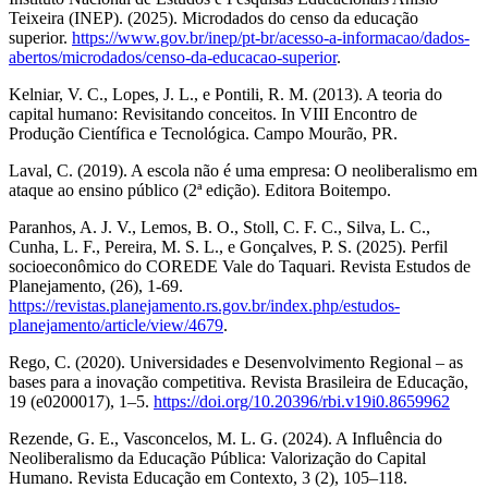
Teixeira (INEP). (2025). Microdados do censo da educação
superior.
https://www.gov.br/inep/pt-br/acesso-a-informacao/dados-
abertos/microdados/censo-da-educacao-superior
.
Kelniar, V. C., Lopes, J. L., e Pontili, R. M. (2013). A teoria do
capital humano: Revisitando conceitos. In VIII Encontro de
Produção Científica e Tecnológica. Campo Mourão, PR.
Laval, C. (2019). A escola não é uma empresa: O neoliberalismo em
ataque ao ensino público (2ª edição). Editora Boitempo.
Paranhos, A. J. V., Lemos, B. O., Stoll, C. F. C., Silva, L. C.,
Cunha, L. F., Pereira, M. S. L., e Gonçalves, P. S. (2025). Perfil
socioeconômico do COREDE Vale do Taquari. Revista Estudos de
Planejamento, (26), 1-69.
https://revistas.planejamento.rs.gov.br/index.php/estudos-
planejamento/article/view/4679
.
Rego, C. (2020). Universidades e Desenvolvimento Regional – as
bases para a inovação competitiva. Revista Brasileira de Educação,
19 (e0200017), 1–5.
https://doi.org/10.20396/rbi.v19i0.8659962
Rezende, G. E., Vasconcelos, M. L. G. (2024). A Influência do
Neoliberalismo da Educação Pública: Valorização do Capital
Humano. Revista Educação em Contexto, 3 (2), 105–118.