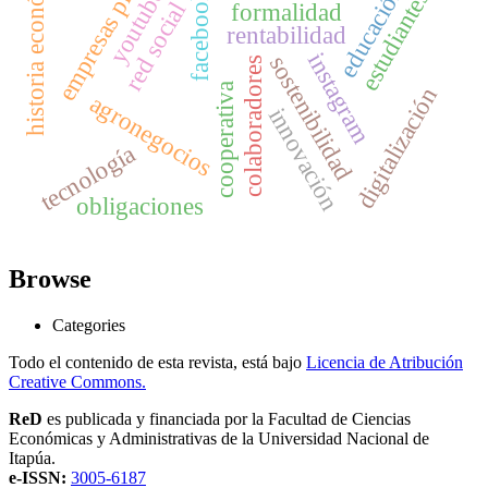
empresas privadas
historia económica
educación
youtube
estudiantes
facebook
red social
formalidad
rentabilidad
instagram
sostenibilidad
colaboradores
cooperativa
digitalización
agronegocios
innovación
tecnología
obligaciones
Browse
Categories
Todo el contenido de esta revista, está bajo
Licencia de Atribución
Creative Commons.
ReD
es publicada y financiada por la Facultad de Ciencias
Económicas y Administrativas de la Universidad Nacional de
Itapúa.
e-ISSN:
3005-6187