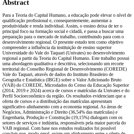
Abstract
Para a Teoria do Capital Humano, a educação pode elevar o nível de
qualificação profissional e, consequentemente, aumentar a
produtividade e renda individual. Assim, o ensino deixa de ter o
principal foco na formação social e cidadã, e passa a buscar uma
preparação para o mercado de trabalho, contribuindo para com o
desenvolvimento regional. O presente estudo tem como objetivo
compreender a influência da instituição de ensino superior
Universidade do Vale do Taquari (Univates) no desenvolvimento
regional a partir da Teoria do Capital Humano. Este trabalho possui
uma abordagem qualitativa e descritiva, selecionando um recorte
territorial do Conselho Regional de Desenvolvimento (COREDE)
Vale do Taquari, através de dados do Instituto Brasileiro de
Geografia e Estatística (IBGE) sobre o Valor Adicionado Bruto
(VAB) do COREDE, Microdados do Censo da Educação Superior
(2014, 2019 e 2024) acerca de cursos e matrículas da Univates e do
Perfil Socioeconômico da região. Os resultados evidenciam que a
oferta de cursos e a distribuição das matrículas apresentam
significativo alinhamento com a economia regional. As áreas de
Negócios, Administração e Direito (36,54% das matrículas) e
Engenharia, Produção e Construção (19,15%) dialogam com os
setores de serviços e indústria, responsáveis pela maior parcela do
VAB regional. Com base nos estudos realizados foi possível
concluir que, modo geral, existe um alinhamento entre a oferta de