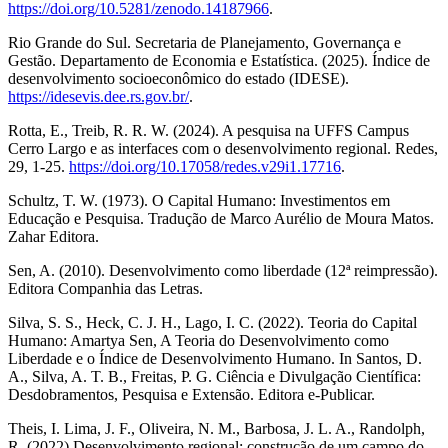
https://doi.org/10.5281/zenodo.14187966
.
Rio Grande do Sul. Secretaria de Planejamento, Governança e
Gestão. Departamento de Economia e Estatística. (2025). Índice de
desenvolvimento socioeconômico do estado (IDESE).
https://idesevis.dee.rs.gov.br/
.
Rotta, E., Treib, R. R. W. (2024). A pesquisa na UFFS Campus
Cerro Largo e as interfaces com o desenvolvimento regional. Redes,
29, 1-25.
https://doi.org/10.17058/redes.v29i1.17716
.
Schultz, T. W. (1973). O Capital Humano: Investimentos em
Educação e Pesquisa. Tradução de Marco Aurélio de Moura Matos.
Zahar Editora.
Sen, A. (2010). Desenvolvimento como liberdade (12ª reimpressão).
Editora Companhia das Letras.
Silva, S. S., Heck, C. J. H., Lago, I. C. (2022). Teoria do Capital
Humano: Amartya Sen, A Teoria do Desenvolvimento como
Liberdade e o Índice de Desenvolvimento Humano. In Santos, D.
A., Silva, A. T. B., Freitas, P. G. Ciência e Divulgação Científica:
Desdobramentos, Pesquisa e Extensão. Editora e-Publicar.
Theis, I. Lima, J. F., Oliveira, N. M., Barbosa, J. L. A., Randolph,
R. (2022) Desenvolvimento regional: construção de um campo do