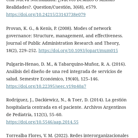
Realidades?. Question/Cuestión, 3(68), e579.
https://doi.org/10.24215/23143738e079
Provan, K. G., & Kenis, P. (2008). Modes of network
governance: Structure, management, and effectiveness.
Journal of Public Administration Research and Theory,
18(2), 229–252.
https://doi.org/10.1093/jopart/mum015
Pulgarín-Henao, D. M., & Tabarquino-Muñoz, R. A. (2016).
Análisis del diseño de una red integrada de servicios de
salud. Semestre Económico, 19(40), 125–146.
https://doi.org/10.22395/seec.v19n40a7
Rodríguez, J., Dackiewicz, N., & Toer, D. (2014). La gestión
hospitalaria centrada en el paciente. Archivos Argentinos
de Pediatría, 112(1), 55–60.
https://doi.org/10.5546/aap.2014.55
Torrealba Flores, V. M. (2022). Redes interorganizacionales