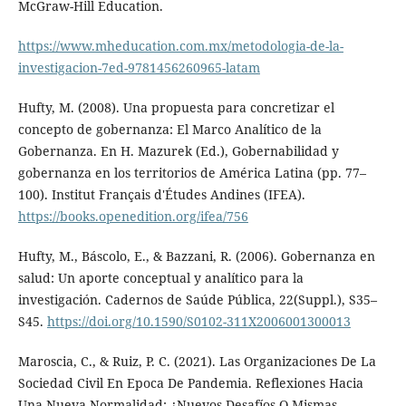
McGraw-Hill Education.
https://www.mheducation.com.mx/metodologia-de-la-
investigacion-7ed-9781456260965-latam
Hufty, M. (2008). Una propuesta para concretizar el
concepto de gobernanza: El Marco Analítico de la
Gobernanza. En H. Mazurek (Ed.), Gobernabilidad y
gobernanza en los territorios de América Latina (pp. 77–
100). Institut Français d'Études Andines (IFEA).
https://books.openedition.org/ifea/756
Hufty, M., Báscolo, E., & Bazzani, R. (2006). Gobernanza en
salud: Un aporte conceptual y analítico para la
investigación. Cadernos de Saúde Pública, 22(Suppl.), S35–
S45.
https://doi.org/10.1590/S0102-311X2006001300013
Maroscia, C., & Ruiz, P. C. (2021). Las Organizaciones De La
Sociedad Civil En Epoca De Pandemia. Reflexiones Hacia
Una Nueva Normalidad: ¿Nuevos Desafíos O Mismas