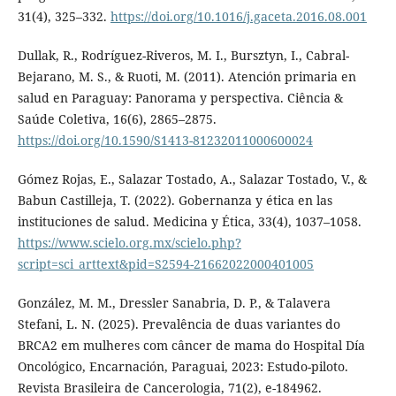
31(4), 325–332.
https://doi.org/10.1016/j.gaceta.2016.08.001
Dullak, R., Rodríguez-Riveros, M. I., Bursztyn, I., Cabral-
Bejarano, M. S., & Ruoti, M. (2011). Atención primaria en
salud en Paraguay: Panorama y perspectiva. Ciência &
Saúde Coletiva, 16(6), 2865–2875.
https://doi.org/10.1590/S1413-81232011000600024
Gómez Rojas, E., Salazar Tostado, A., Salazar Tostado, V., &
Babun Castilleja, T. (2022). Gobernanza y ética en las
instituciones de salud. Medicina y Ética, 33(4), 1037–1058.
https://www.scielo.org.mx/scielo.php?
script=sci_arttext&pid=S2594-21662022000401005
González, M. M., Dressler Sanabria, D. P., & Talavera
Stefani, L. N. (2025). Prevalência de duas variantes do
BRCA2 em mulheres com câncer de mama do Hospital Día
Oncológico, Encarnación, Paraguai, 2023: Estudo-piloto.
Revista Brasileira de Cancerologia, 71(2), e-184962.