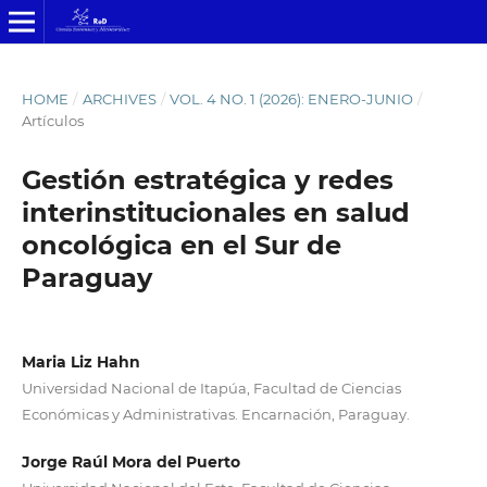
HOME
/
ARCHIVES
/
VOL. 4 NO. 1 (2026): ENERO-JUNIO
/
Artículos
Gestión estratégica y redes
interinstitucionales en salud
oncológica en el Sur de
Paraguay
Maria Liz Hahn
Universidad Nacional de Itapúa, Facultad de Ciencias
Económicas y Administrativas. Encarnación, Paraguay.
Jorge Raúl Mora del Puerto