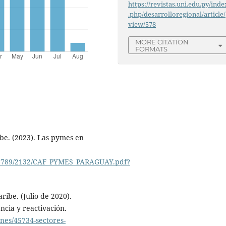
https://revistas.uni.edu.py/inde
.php/desarrolloregional/article/
view/578
MORE CITATION
FORMATS
be. (2023). Las pymes en
3456789/2132/CAF_PYMES_PARAGUAY.pdf?
ibe. (Julio de 2020).
ncia y reactivación.
ones/45734-sectores-