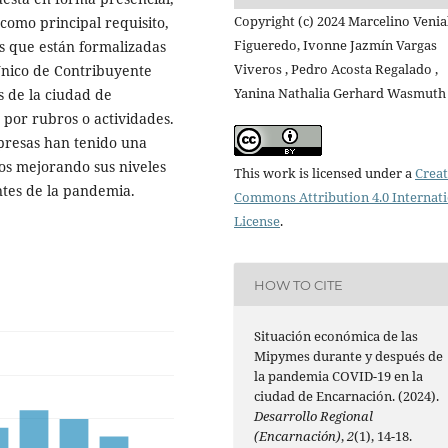
Copyright (c) 2024 Marcelino Venia
como principal requisito,
Figueredo, Ivonne Jazmín Vargas
s que están formalizadas
Viveros , Pedro Acosta Regalado ,
Único de Contribuyente
Yanina Nathalia Gerhard Wasmuth
s de la ciudad de
por rubros o actividades.
mpresas han tenido una
os mejorando sus niveles
This work is licensed under a
Creat
ntes de la pandemia.
Commons Attribution 4.0 Internat
License
.
HOW TO CITE
Situación económica de las
Mipymes durante y después de
la pandemia COVID-19 en la
ciudad de Encarnación. (2024).
Desarrollo Regional
(Encarnación)
,
2
(1), 14-18.