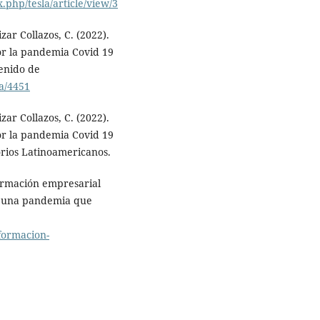
.php/tesla/article/view/3
ar Collazos, C. (2022).
or la pandemia Covid 19
enido de
na/4451
ar Collazos, C. (2022).
or la pandemia Covid 19
rios Latinoamericanos.
formación empresarial
a una pandemia que
formacion-