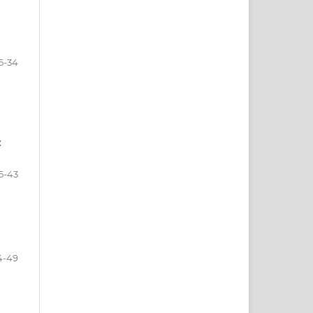
5-34
z
5-43
4-49