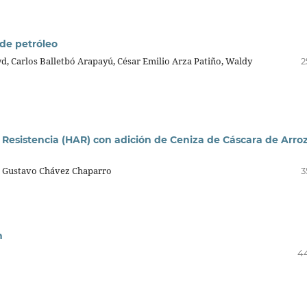
 de petróleo
d, Carlos Balletbó Arapayú, César Emilio Arza Patiño, Waldy
2
 Resistencia (HAR) con adición de Ceniza de Cáscara de Arro
, Gustavo Chávez Chaparro
3
n
4