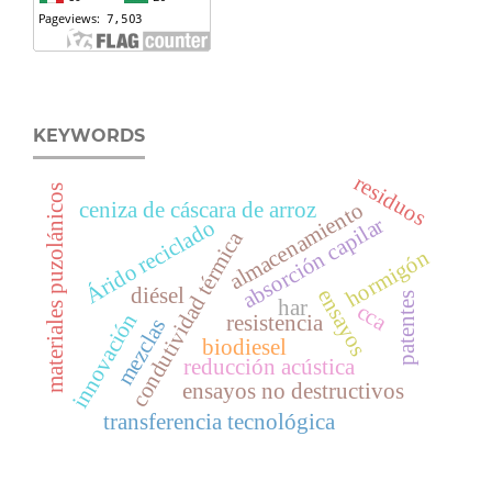
KEYWORDS
residuos
materiales puzolánicos
ceniza de cáscara de arroz
almacenamiento
absorción capilar
Árido reciclado
condutividad térmica
hormigón
diésel
ensayos
patentes
har
cca
innovación
resistencia
mezclas
biodiesel
reducción acústica
ensayos no destructivos
transferencia tecnológica