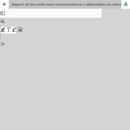
Impacto de las condiciones socioeconómicas y ambientales con relación a la presencia de enfermedades dermatológicas en la población infantil en el barrio San Antonio Ypecurú (vertedero municipal)