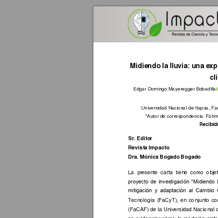
Midiendo la
 lluvia: u
na exp
cl
Edgar Domingo Ma
yeregger Bobadilla
Universidad Nacional
 de Itapúa, Fa
*Autor de correspon
dencia: Fáti
Recibid
Sr. Editor  
Revista Impacto
Dra. Mónica Bog
ado Bog
ado 
La 
pre
sente 
carta 
tiene 
como
obje
proyecto 
de 
inv
estigación 
“Mi
diendo 
mitigación 
y
ad
aptación 
al
Cambi
o 
Tecnologí
a 
(FaCyT), 
en 
conjunto 
co
(FaCAF) de la Universid
ad Nacional d