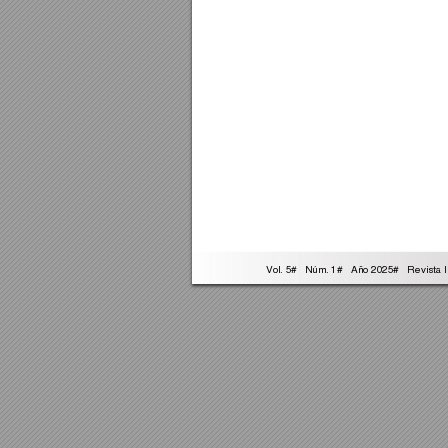
 Vol. 5#   Núm
. 1#   Año 2025#   Re
vista 