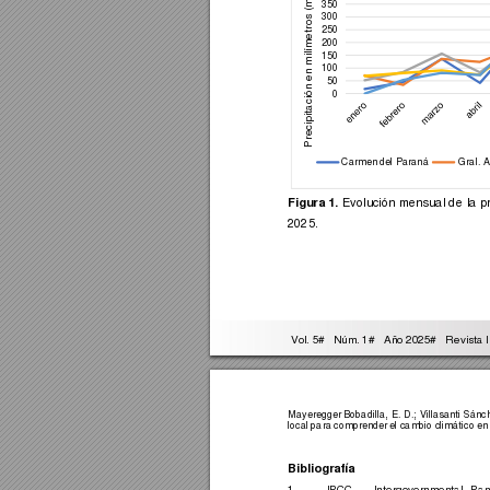
ilímetros (mm
350
300
250
200
150
Precipitación en m
100
50
0
Carmen del Paraná
Gral. A
Figura 
1.
Evoluci
ón 
mensual 
de 
la 
p
2025.
 Vol. 5#   Núm
. 1#   Año 2025#   Re
vista 
Mayeregger 
Boba
dilla, 
E. 
D.; 
Vi
llasanti 
Sánch
local para comprender el cambio climático en 
Bibliografía