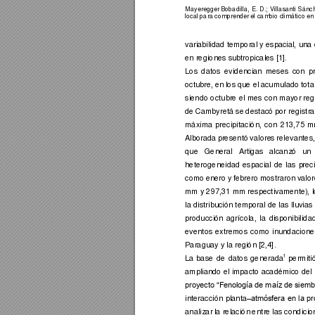
Mayeregger 
Boba
dilla, 
E. 
D.; 
Vi
llasanti 
Sánch
local para comprender el cambio climático en 
variabilida
d 
temporal y 
espacial
,
 una 
en regiones subt
r
opicales [1
]
. 
Los 
datos 
evidencian
meses 
con 
p
octubre, 
en 
los qu
e el
 a
cumulado t
ota
siendo 
octubre el 
mes 
con 
mayor regi
de 
Cambyretá 
se 
destacó 
por re
g
istra
máxima 
precipitación, 
con 
213,75 
m
Alborada 
presentó 
valore
s 
relevantes,
que 
General 
Arti
g
as 
alcanzó 
un 
heterogeneidad
espacial 
de 
las 
p
rec
como 
enero 
y 
febrero 
mostraron 
valor
mm y 
297,31 mm respectivamente)
,
 
la distribución temporal de las lluvias 
producción 
agrícola, 
la 
disponibilida
eventos 
extremos 
como 
inundacione
Paraguay y la re
gión [2,4
]
. 
1
La 
base 
de 
da
t
os 
generada
permi
ti
ampliando el 
impacto académico del 
proyecto “Fenol
ogía de maíz
 de siem
interacción 
planta
–atmós
fera 
en 
la 
pr
analizar l
a relación 
ent
re 
las condicio