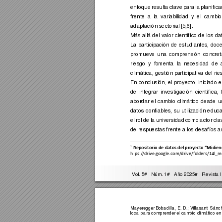
enfoque 
resulta 
clave 
para 
la 
planifica
frente 
a 
la 
variabil
idad 
y 
el 
cambio
adaptación sectorial
 [5,6]. 
Más allá del 
valor 
cientí
f
ico de 
los 
da
La 
partici
pación 
de 
estudian
t
es, 
doce
promueve 
una 
comprensi
ón 
concret
riesgo 
y 
fo
menta 
la
ne
cesidad 
de
climática, gestión pa
rt
ici
pativa del rie
En 
conclusión, 
el 
proyecto,
iniciado 
e
de 
integrar 
investigación 
científica, 
abordar 
el 
cambio 
climático 
desde 
u
da
tos 
confiables
, 
su 
utilización
educa
el 
rol 
de 
la 
universidad 
como 
actor 
cla
de respuestas 
f
rente a lo
s 
desa
f
íos 
1
Repositorio de
 datos del proyecto 
“Midiend
https://drive.google.co
m/drive/folders/14l_r
 Vol. 5#   Núm
. 1#   Año 2025#   Re
vista 
Mayeregger 
Boba
dilla, 
E. 
D.; 
Vi
llasanti 
Sánch
local para comprender el cambio climático en 