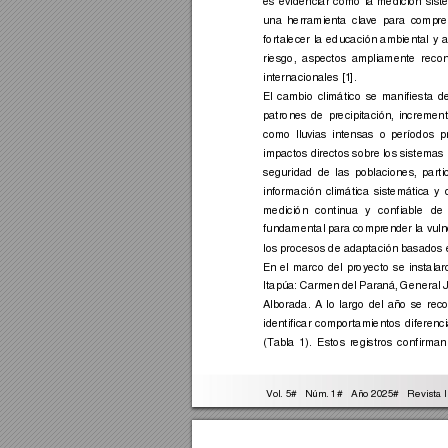
es 
evidenci
ar 
cómo 
l
a 
medi
ción 
sist
una 
herrami
enta 
clav
e 
para 
comp
re
fortalecer 
la 
educación 
ambiental 
y 
a
riesgo, 
asp
ectos 
ampliamente 
recon
internacionales [1
]. 
El 
cambio 
climático 
se 
manifiesta 
d
patrones 
de 
p
recipitación, 
incremen
como 
lluv
ias 
i
ntensas 
o 
períodos 
p
impactos dire
ctos sobre 
los 
sistemas
seguridad 
de 
las 
poblaciones, 
parti
información 
climática 
sistemática 
y 
medición 
continua 
y 
confiable 
de 
fundamental pa
ra comp
render l
a vul
n
los procesos de ad
aptación basad
os 
En 
el 
marco 
del 
proyecto 
se 
instalar
Itapúa: 
C
armen 
del 
Para
ná, 
General 
Alborada. 
A
lo 
largo 
del 
año 
se 
reco
identificar 
comportamientos 
diferenc
(Tabla 
1). 
Estos 
registros 
confirman
 Vol. 5#   Núm
. 1#   Año 2025#   Re
vista 