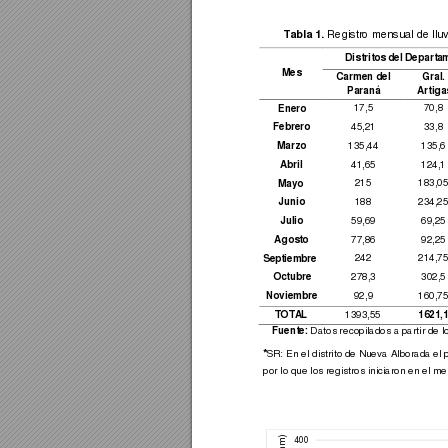
Tabla 1.
 Regist
ro mensual
 de llu
Distritos del Dep
arta
Mes 
Carmen del 
Gral. 
Paraná 
Artiga
Enero 
17,5
70,8
Febrero 
45,21 
33,8
Marzo 
135,44 
135,6
Abril 
41,65 
124,1
Mayo 
215
183,05
Junio 
188
234,25
Julio 
59,69 
69,25
Agosto 
77,86 
92,25
Septiembre 
242
214,75
Octubre 
278,3 
302,5
Noviembre 
92,9
160,75
TOT
A
L
1621,1
1393,55 
Fuente: 
Datos recop
ilados a partir de 
*
SR
: En e
l distrito de Nuev
a Alborada el 
por lo que los registros 
iniciaron en el m
e
)
400