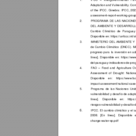
1.
IPCC 
Intergovernmenta
l 
Pan
–
Adaptation an
d Vulnerabilit
y
.
 Cont
of 
the 
IPCC. 
Ginebra: 
IPC
C, 
202
assessm
ent-report-working-group
2.
PROGRAMA 
D
E 
LAS 
NACIONE
DEL 
AMBI
ENTE 
Y 
DESARROLL
Cambio 
Climático 
de 
Paragua
y
Disponible en: https://unf
ccc.int/si
3.
MINISTERIO 
DE
L 
AMBIENTE 
Y 
de 
Cam
bio 
Climático 
(DNCC). 
Mi
progreso 
para 
la 
inversión 
en 
ad
línea]. 
Disponible 
en: 
https://
www
del
-paragua
y-indicadores-
de
-pro
4.
FAO 
Food 
and 
Agric
ulture 
O
–
Assessment 
of 
Drought: 
Nationa
Disponible 
en: 
https://www.fa
impact-as
sessment/national-case
5.
Programa 
de 
las 
N
aciones 
Unid
vulnerabilidad 
y desaf
ío de 
adapt
línea]. 
Disponible 
en: 
https:/
riesgos-vulnerab
ilidad-y-des
afio-
6.
IPCC. 
El 
cam
bio 
climático 
y 
el 
a
2008. 
[En 
línea]. 
Disponible 
change-water-sp.p
df