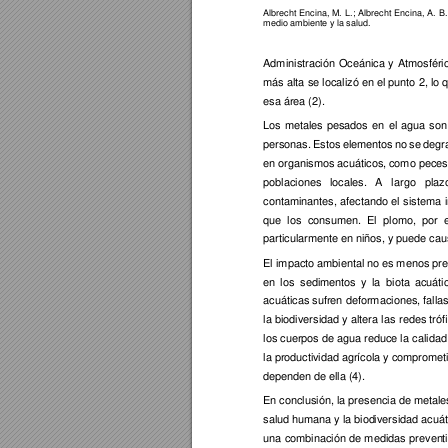
Albrecht 
Enc
ina, 
M. 
L.
; 
Albrecht 
Encina
, 
A. 
B.
medio ambiente y la salud. 
Administración
Oceánica
y 
Atmosféri
más alta 
se localizó en 
el punto 
2, lo 
esa área (2). 
Los 
metales 
pesados 
e
n 
el 
agua 
son
personas. 
Estos 
el
ementos 
no 
se 
degr
en organismos
 acuáticos
, como peces
poblaciones 
locales. 
A 
largo 
plazo
contaminantes, 
afectando 
el 
sistema 
que 
los 
consumen. 
El 
plomo, 
por 
particularmente
 en niños, y puede 
cau
El impacto ambiental
 no es menos pre
en 
los 
sedimen
tos 
y
la 
biota 
acuáti
acuáticas sufren 
deformaciones, fallas
la 
biodiversidad y 
altera 
las 
redes tróf
los cuerpos 
de agua reduce la 
calidad
la productiv
idad a
grícola y
 compromet
dependen de ella
 (4)
. 
En conclusión, la presencia de metal
salud humana y la biod
iversidad acuát
una 
co
mbinación 
de 
medidas 
preven
t