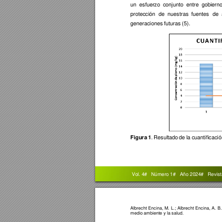
un 
esfuerzo 
conjunto 
entre 
gobierno
protección 
de 
nuestras 
fuentes 
de 
generaciones futu
ras (5). 
Figura 
1
. 
Resultado 
de 
la 
cuantificació
 Vol. 4#   Núm
ero 1#   Año 2024#   R
evis
Albrecht 
Enc
ina, 
M. 
L.
; 
Albrecht 
Encina
, 
A. 
B.
medio ambiente y la salud. 