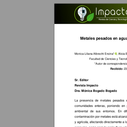
Metales pesado
s en agu
Monica Liliana Albrech
t Encina*
, Alicia 
Facultad de Ciencias
 y Tecno
*Autor de correspon
denci
Recibido:
 23
Sr. Editor  
Revista Impacto
Dra. Mónica Bog
ado Bogad
o
La 
presencia 
de 
m
etal
es 
pesados 
comunidades 
en
teras, 
poniendo 
en 
ambiental 
de 
sus
entornos. 
En 
di
contaminación 
por 
metales 
está 
alcan
y agrícola, afectando directamen
te a l