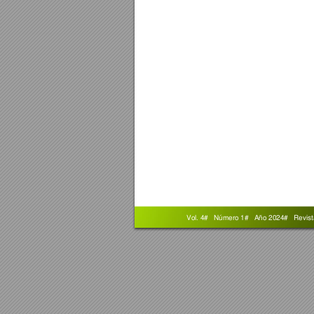
 Vol. 4#   Núm
ero 1#   Año 2024#   R
evis