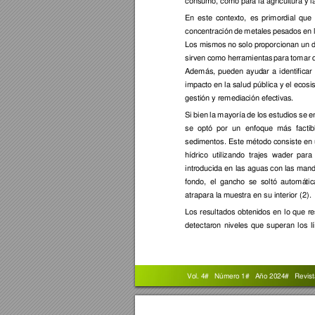
consumo, como pa
ra la agricultura
 y 
En 
este 
contex
to, 
es 
primordial 
que 
concentración 
de 
metales 
pesados 
en 
Los mismos
 no
 solo p
roporcionan 
un d
sirven 
como 
herramien
tas 
para 
tomar 
Además, 
pueden 
ayud
ar 
a 
identificar 
impacto en la salud 
pública y el ecosi
gestión y remedi
ación efectiv
as.  
Si 
bien 
la 
m
ayorí
a 
de 
los 
estudios
se 
e
se 
optó 
por 
un 
enfoque 
más 
f
actib
sedimentos. Este método consiste 
en
hídrico
utilizando 
trajes 
wader 
para 
introducida en 
las aguas con 
las mand
fondo, 
el 
gancho 
se
sol
tó 
automá
ti
atrapara la mues
tra en su interior (2)
. 
Los 
resultados
obtenido
s 
en 
lo 
que 
re
detectaron 
nivel
es 
que 
superan 
los 
l
 Vol. 4#   Núm
ero 1#   Año 2024
#   
R
evis