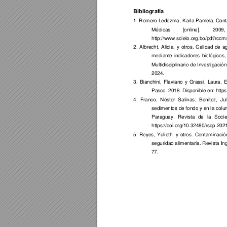
Bibliografía
1. 
Rom
ero 
Ledezma, 
Karla 
Pam
ela. 
Con
Médicas 
[online]. 
2009, 
http://www.scielo.org.b
o/pdf/rccm
2. 
Albrecht, 
Alicia, 
y 
otros. 
Calidad 
de 
a
mediante 
indicadores
biológicos,
Multidisciplinario 
de Investigac
ión
2024. 
3. 
Bianchini, 
Flaviano 
y 
Gr
assi, 
Laura. 
E
Pasco. 2018. Dispon
ible en: http
4. 
Franco, 
Néstor 
Salinas
; 
Benitez, 
Jul
sedimentos de fondo 
y
 en la col
Paragua
y
. 
Revista 
de 
la 
Soci
https://doi.org/10.3248
0/rscp.202
5. 
Reyes, 
Yulieth, 
y 
otros. 
Contam
inació
seguridad alimentaria. Re
vista In
77.